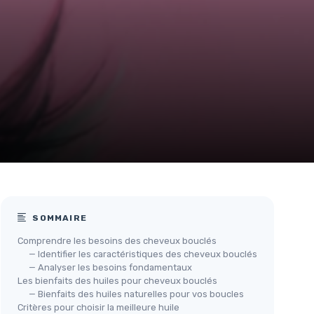
SOMMAIRE
Comprendre les besoins des cheveux bouclés
— Identifier les caractéristiques des cheveux bouclés
— Analyser les besoins fondamentaux
Les bienfaits des huiles pour cheveux bouclés
— Bienfaits des huiles naturelles pour vos boucles
Critères pour choisir la meilleure huile