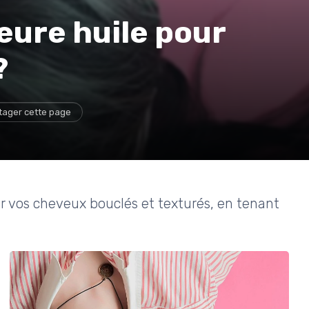
leure huile pour
?
tager cette page
er vos cheveux bouclés et texturés, en tenant