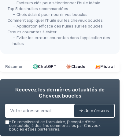
— Facteurs clés pour sélectionner l'huile idéale
Top 5 des huiles recommandées
— Choix éclairé pour nourrir vos boucles
Comment appliquer l'huile sur les cheveux bouclés
— Application efficace des huiles sur les boucles
Erreurs courantes à éviter
— Éviter les erreurs courantes dans l'application des
huiles
Résumer
ChatGPT
Claude
Mistral
Recevez les dernières actualités de
Cheveux boucles
➔ Je m'inscris
*
En remplissant ce formulaire, j’accepte d’être
contacté(e) à des fins commerciales par Cheveux
boucles et ses partenaires.