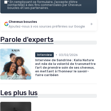
*
En remplissant ce formulaire, j’accepte d’être
contacté(e) à des fins commerciales par Cheveux
boucles et ses partenaires.
Cheveux boucles
Ajoutez-nous à vos sources préférées sur Google
Parole d'experts
•
03/02/2026
Interview
Interview de Sandrine : Kalia Nature
est née de la volonté de transmettre
l’art de prendre soin de ses cheveux,
en mettant à l’honneur le savoir-
faire caribéen
Les plus lus