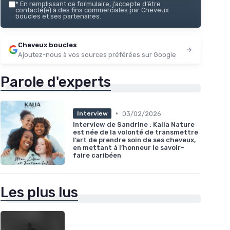
*
En remplissant ce formulaire, j’accepte d’être
contacté(e) à des fins commerciales par Cheveux
boucles et ses partenaires.
Cheveux boucles
Ajoutez-nous à vos sources préférées sur Google
Parole d'experts
•
03/02/2026
Interview
Interview de Sandrine : Kalia Nature
est née de la volonté de transmettre
l’art de prendre soin de ses cheveux,
en mettant à l’honneur le savoir-
faire caribéen
Les plus lus