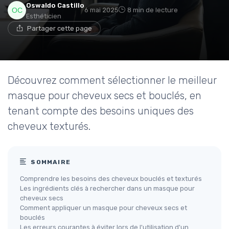
Oswaldo Castillo
6 mai 2025
8 min de lecture
Esthéticien
Partager cette page
Découvrez comment sélectionner le meilleur
masque pour cheveux secs et bouclés, en
tenant compte des besoins uniques des
cheveux texturés.
SOMMAIRE
Comprendre les besoins des cheveux bouclés et texturés
Les ingrédients clés à rechercher dans un masque pour
cheveux secs
Comment appliquer un masque pour cheveux secs et
bouclés
Les erreurs courantes à éviter lors de l'utilisation d'un