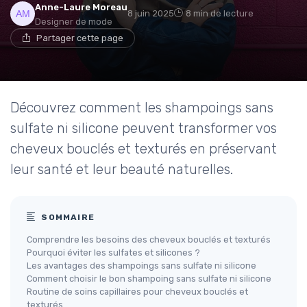
Anne-Laure Moreau
8 juin 2025
8 min de lecture
Designer de mode
Partager cette page
Découvrez comment les shampoings sans
sulfate ni silicone peuvent transformer vos
cheveux bouclés et texturés en préservant
leur santé et leur beauté naturelles.
SOMMAIRE
Comprendre les besoins des cheveux bouclés et texturés
Pourquoi éviter les sulfates et silicones ?
Les avantages des shampoings sans sulfate ni silicone
Comment choisir le bon shampoing sans sulfate ni silicone
Routine de soins capillaires pour cheveux bouclés et
texturés