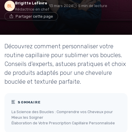
Brigitte Lefèvre
13 mars 2024
5 min de lecture
Rédactrice en chef
Partager cette page
Découvrez comment personnaliser votre
routine capillaire pour sublimer vos boucles.
Conseils d'experts, astuces pratiques et choix
de produits adaptés pour une chevelure
bouclée et texturée parfaite.
SOMMAIRE
La Science des Boucles : Comprendre vos Cheveux pour
Mieux les Soigner
Élaboration de Votre Prescription Capillaire Personnalisée