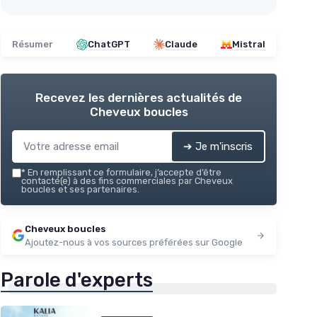
Résumer
ChatGPT
Claude
Mistral
Recevez les dernières actualités de
Cheveux boucles
➔ Je m'inscris
*
En remplissant ce formulaire, j’accepte d’être
contacté(e) à des fins commerciales par Cheveux
boucles et ses partenaires.
Cheveux boucles
Ajoutez-nous à vos sources préférées sur Google
Parole d'experts