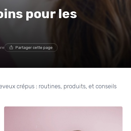
oins pour les
ure
Partager cette page
veux crépus : routines, produits, et conseils