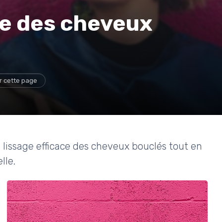
age des cheveux
r cette page
 lissage efficace des cheveux bouclés tout en
lle.