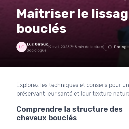
Maîtriser le liss
bouclés
Luc Giroux
19 avril 2025
8 min de lecture
Partage
Sociologue
Explorez les techniques et conseils pour un
préservant leur santé et leur texture nature
Comprendre la structure des
cheveux bouclés