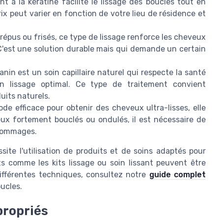
nt à la kératine facilite le lissage des boucles tout en
prix peut varier en fonction de votre lieu de résidence et
crépus ou frisés, ce type de lissage renforce les cheveux
t. C'est une solution durable mais qui demande un certain
anin est un soin capillaire naturel qui respecte la santé
 lissage optimal. Ce type de traitement convient
uits naturels.
e efficace pour obtenir des cheveux ultra-lisses, elle
eux fortement bouclés ou ondulés, il est nécessaire de
 dommages.
te l'utilisation de produits et de soins adaptés pour
ts comme les kits lissage ou soin lissant peuvent être
différentes techniques, consultez notre
guide complet
oucles.
propriés