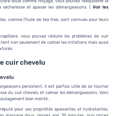
 cidre dilué comme rinçage, vous pouvez rééquilibrer le
la sécheresse et apaiser les démangeaisons. (
Voir les
lles, comme l'huile de tea tree, sont connues pour leurs
capillaire, vous pouvez réduire les problèmes de cuir
tent non seulement de calmer les irritations mais aussi
xturés.
e cuir chevelu
hevelu
geaisons persistent, il est parfois utile de se tourner
sse du cuir chevelu et calmer les démangeaisons. Voici
soulagement bien mérité :
 réputé pour ses propriétés apaisantes et hydratantes.
en massage doux, laissez agir 30 minutes, puis rincez