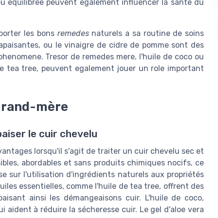
u equilibree peuvent egalement influencer la sante du
pporter les bons
remedes
naturels a sa routine de soins
s apaisantes, ou le vinaigre de cidre de pomme sont des
phenomene. Tresor de remedes mere, l'huile de coco ou
e le tea tree, peuvent egalement jouer un role important
 grand-mère
iser le cuir chevelu
tages lorsqu'il s'agit de traiter un cuir chevelu sec et
sibles, abordables et sans produits chimiques nocifs, ce
e sur l'utilisation d'ingrédients naturels aux propriétés
iles essentielles, comme l'huile de tea tree, offrent des
paisant ainsi les démangeaisons cuir. L'huile de coco,
 aident à réduire la sécheresse cuir. Le gel d'aloe vera