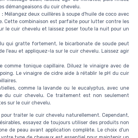
les démangeaisons du cuir chevelu.
 :
Mélangez deux cuillères à soupe d'huile de coco avec
e. Cette combinaison est parfaite pour lutter contre les
ur le cuir chevelu et laissez poser toute la nuit pour un
lu qui gratte fortement, le bicarbonate de soude peut
e l'eau et appliquez-la sur le cuir chevelu. Laissez agir
re comme tonique capillaire. Diluez le vinaigre avec de
poing. Le vinaigre de cidre aide à rétablir le pH du cuir
llaires.
ielles, comme la lavande ou le eucalyptus, avec une
sse du cuir chevelu. Ce traitement est non seulement
tes sur le cuir chevelu.
pour traiter le cuir chevelu naturellement. Cependant,
ésirables, essayez de toujours utiliser des produits non
 zone de peau avant application complète. Le choix d'un
 votre type de cheveux est essentiel pour maintenir un