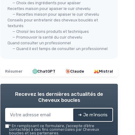
— Choix des ingrédients pour apaiser
Recettes maison pour apaiser le cuir chevelu
— Recettes maison pour apaiser le cuir chevelu
Conseils pour entretenir des cheveux bouclés et
texturés
— Choisir les bons produits et techniques
— Promouvoir la santé du cuir chevelu
Quand consulter un professionnel
— Quand il est temps de consulter un professionnel
Résumer
ChatGPT
Claude
Mistral
Recevez les dernières actualités de
Cheveux boucles
➔ Je m'inscris
*
En remplissant ce formulaire, j’accepte d’être
contacté(e) à des fins commerciales par Cheveux
boucles et ses partenaires.