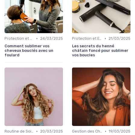
•
•
Protection et Entretien des Boucles
24/03/2025
Protection et Entretien des Boucles
21/03/2025
Comment sublimer vos
Les secrets du henné
cheveux bouclés avec un
châtain foncé pour sublimer
foulard
vos boucles
•
•
Routine de Soins pour Cheveux Bouclés
20/03/2025
Gestion des Cheveux Texturés au Quotidien
19/03/2025