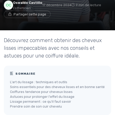
Oswaldo Castillo
17 décembre 2024
9 min de lecture
Esthéticien
Partager cette page
Découvrez comment obtenir des cheveux
lisses impeccables avec nos conseils et
astuces pour une coiffure idéale.
SOMMAIRE
L'art du lissage : techniques et outils
Soins essentiels pour des cheveux lisses et en bonne santé
Coiffures tendance pour cheveux lisses
Astuces pour prolonger l'effet du lissage
Lissage permanent : ce qu'il faut savoir
Prendre soin de son cuir chevelu