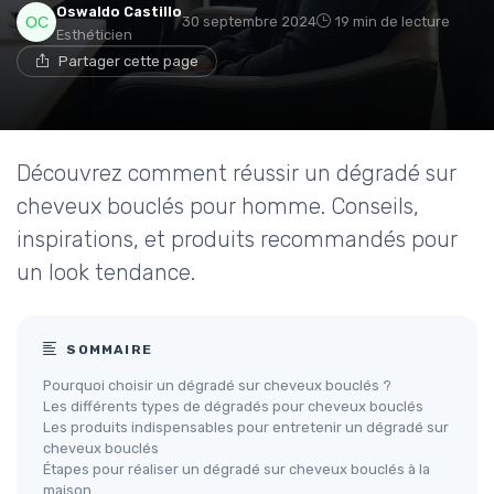
Oswaldo Castillo
30 septembre 2024
19 min de lecture
Esthéticien
Partager cette page
Découvrez comment réussir un dégradé sur
cheveux bouclés pour homme. Conseils,
inspirations, et produits recommandés pour
un look tendance.
SOMMAIRE
Pourquoi choisir un dégradé sur cheveux bouclés ?
Les différents types de dégradés pour cheveux bouclés
Les produits indispensables pour entretenir un dégradé sur
cheveux bouclés
Étapes pour réaliser un dégradé sur cheveux bouclés à la
maison