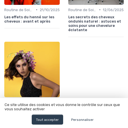
•
•
Routine de Soins pour Cheveux Bouclés
21/10/2025
Routine de Soins pour Cheveux Bouclés
12/06/2025
Les effets du henné sur les
Les secrets des cheveux
cheveux : avant et après
ondulés naturel : astuces et
soins pour une chevelure
éclatante
•
Conseils de Coiffage
06/08/2025
Ce site utilise des cookies et vous donne le contrôle sur ceux que
vous souhaitez activer
À quelle fréquence appliquer
une patine sur vos cheveux ?
Tout accepter
Personnaliser