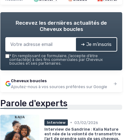
Recevez les dernières actualités de
Cheveux boucles
➔ Je m'inscris
*
En remplissant ce formulaire, j’accepte d’être
contacté(e) à des fins commerciales par Cheveux
boucles et ses partenaires.
Cheveux boucles
Ajoutez-nous à vos sources préférées sur Google
Parole d'experts
•
03/02/2026
Interview
Interview de Sandrine : Kalia Nature
est née de la volonté de transmettre
l’art de prendre soin de ses cheveux,