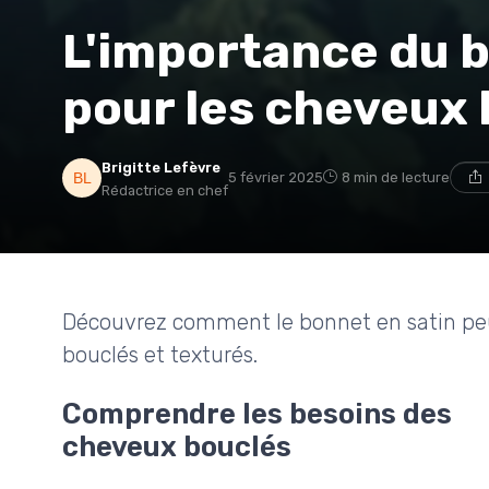
L'importance du b
pour les cheveux
Brigitte Lefèvre
5 février 2025
8 min de lecture
Rédactrice en chef
Découvrez comment le bonnet en satin peu
bouclés et texturés.
Comprendre les besoins des
cheveux bouclés