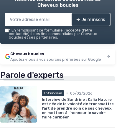
Cheveux boucles
➔ Je m'inscris
*
En remplissant ce formulaire, j’accepte d’être
contacté(e) à des fins commerciales par Cheveux
boucles et ses partenaires.
Cheveux boucles
Ajoutez-nous à vos sources préférées sur Google
Parole d'experts
•
03/02/2026
Interview
Interview de Sandrine : Kalia Nature
est née de la volonté de transmettre
l’art de prendre soin de ses cheveux,
en mettant à l’honneur le savoir-
faire caribéen