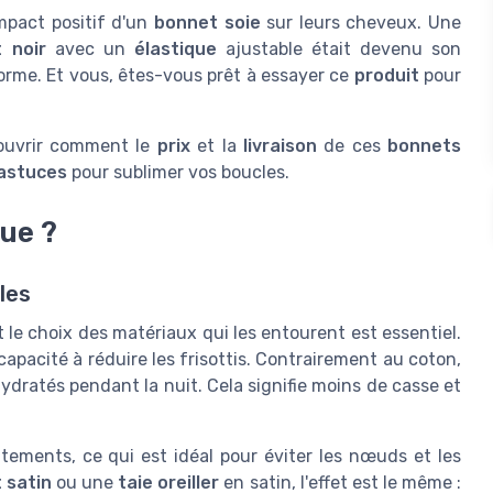
impact positif d'un
bonnet soie
sur leurs cheveux. Une
 noir
avec un
élastique
ajustable était devenu son
orme. Et vous, êtes-vous prêt à essayer ce
produit
pour
couvrir comment le
prix
et la
livraison
de ces
bonnets
astuces
pour sublimer vos boucles.
que ?
les
 le choix des matériaux qui les entourent est essentiel.
apacité à réduire les frisottis. Contrairement au coton,
ydratés pendant la nuit. Cela signifie moins de casse et
ttements, ce qui est idéal pour éviter les nœuds et les
 satin
ou une
taie oreiller
en satin, l'effet est le même :