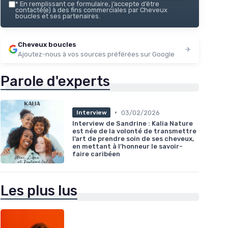
*
En remplissant ce formulaire, j’accepte d’être
contacté(e) à des fins commerciales par Cheveux
boucles et ses partenaires.
Cheveux boucles
Ajoutez-nous à vos sources préférées sur Google
Parole d'experts
•
03/02/2026
Interview
Interview de Sandrine : Kalia Nature
est née de la volonté de transmettre
l’art de prendre soin de ses cheveux,
en mettant à l’honneur le savoir-
faire caribéen
Les plus lus