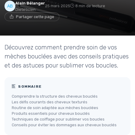
Alain Bélanger
25 mars 2025
8 min de lecture
Dietéticien
Partager cette page
Découvrez comment prendre soin de vos
mèches bouclées avec des conseils pratiques
et des astuces pour sublimer vos boucles.
SOMMAIRE
Comprendre la structure des cheveux bouclés
Les défis courants des cheveux texturés
Routine de soin adaptée aux mèches bouclées
Produits essentiels pour cheveux bouclés
Techniques de coiffage pour sublimer vos boucles
Conseils pour éviter les dommages aux cheveux bouclés