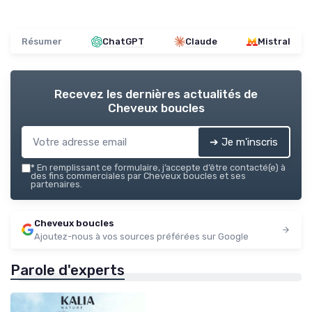
Résumer
ChatGPT
Claude
Mistral
Recevez les dernières actualités de
Cheveux boucles
➔ Je m'inscris
*
En remplissant ce formulaire, j’accepte d’être contacté(e) à
des fins commerciales par Cheveux boucles et ses
partenaires.
Cheveux boucles
Ajoutez-nous à vos sources préférées sur Google
Parole d'experts