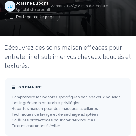
Josiane Dupont
27 mai 2025
8 min de lecture
Spécialiste produit
Partager cette page
Découvrez des soins maison efficaces pour
entretenir et sublimer vos cheveux bouclés et
texturés.
SOMMAIRE
Comprendre les besoins spécifiques des cheveux bouclés
Les ingrédients naturels à privilégier
Recettes maison pour des masques capillaires
Techniques de lavage et de séchage adaptées
Coiffures protectrices pour cheveux bouclés
Erreurs courantes à éviter