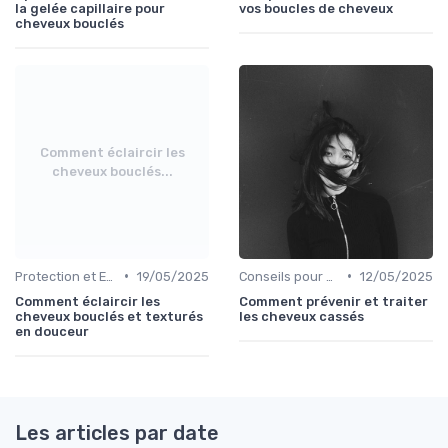
la gelée capillaire pour
vos boucles de cheveux
cheveux bouclés
Comment éclaircir les
cheveux bouclés...
•
•
Protection et Entretien des Boucles
19/05/2025
Conseils pour Démêler et Réduire les Cassures
12/05/2025
Comment éclaircir les
Comment prévenir et traiter
cheveux bouclés et texturés
les cheveux cassés
en douceur
Les articles par date