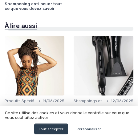
Shampooing anti poux : tout
ce que vous devez savoir
À lire aussi
•
•
Produits Spécifiques (Anti-Frisottis, Hydratants)
11/06/2025
Shampoings et Après-Shampoings
12/06/2025
Cheveux bouclés creme :
Shampoing clarifiant maison
Ce site utilise des cookies et vous donne le contrôle sur ceux que
secrets et astuces pour des
: secrets et astuces pour un
vous souhaitez activer
boucles parfaites
cuir chevelu sain
Tout accepter
Personnaliser