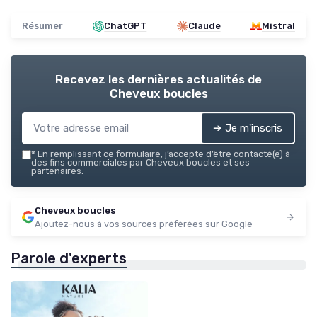
Résumer
ChatGPT
Claude
Mistral
Recevez les dernières actualités de
Cheveux boucles
➔ Je m'inscris
*
En remplissant ce formulaire, j’accepte d’être contacté(e) à
des fins commerciales par Cheveux boucles et ses
partenaires.
Cheveux boucles
Ajoutez-nous à vos sources préférées sur Google
Parole d'experts