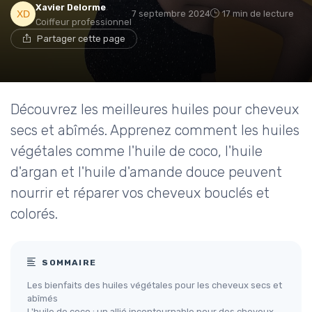
Xavier Delorme
7 septembre 2024
17 min de lecture
Coiffeur professionnel
Partager cette page
Découvrez les meilleures huiles pour cheveux
secs et abîmés. Apprenez comment les huiles
végétales comme l'huile de coco, l'huile
d'argan et l'huile d'amande douce peuvent
nourrir et réparer vos cheveux bouclés et
colorés.
SOMMAIRE
Les bienfaits des huiles végétales pour les cheveux secs et
abîmés
L'huile de coco : un allié incontournable pour des cheveux