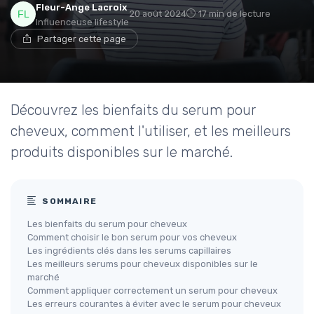
Fleur-Ange Lacroix
20 août 2024
17 min de lecture
Influenceuse lifestyle
Partager cette page
Découvrez les bienfaits du serum pour
cheveux, comment l'utiliser, et les meilleurs
produits disponibles sur le marché.
SOMMAIRE
Les bienfaits du serum pour cheveux
Comment choisir le bon serum pour vos cheveux
Les ingrédients clés dans les serums capillaires
Les meilleurs serums pour cheveux disponibles sur le
marché
Comment appliquer correctement un serum pour cheveux
Les erreurs courantes à éviter avec le serum pour cheveux