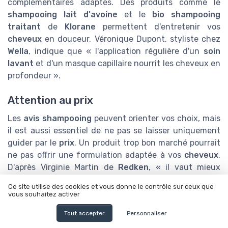
complémentaires adaptés. Des produits comme le
shampooing lait d'avoine
et le
bio shampooing
traitant
de
Klorane
permettent d'entretenir vos
cheveux
en douceur. Véronique Dupont, styliste chez
Wella
, indique que « l'application régulière d'un
soin
lavant
et d'un masque capillaire nourrit les cheveux en
profondeur ».
Attention au prix
Les
avis shampooing
peuvent orienter vos choix, mais
il est aussi essentiel de ne pas se laisser uniquement
guider par le
prix
. Un produit trop bon marché pourrait
ne pas offrir une formulation adaptée à vos
cheveux
.
D'après Virginie Martin de
Redken
, « il vaut mieux
investir dans un bon
shampooing cheveux
plutôt que
Ce site utilise des cookies et vous donne le contrôle sur ceux que
d'économiser et de risquer d'endommager ses
cheveux
vous souhaitez activer
».
Tout accepter
Personnaliser