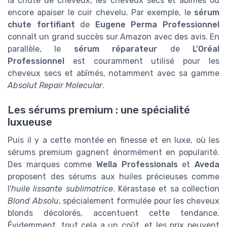
la chute de cheveux, les cheveux secs et abîmés ou
encore apaiser le cuir chevelu. Par exemple, le
sérum
chute fortifiant
de
Eugene Perma Professionnel
connaît un grand succès sur Amazon avec des avis. En
parallèle, le
sérum réparateur
de
L'Oréal
Professionnel
est couramment utilisé pour les
cheveux secs et abîmés, notamment avec sa gamme
Absolut Repair Molecular
.
Les sérums premium : une spécialité
luxueuse
Puis il y a cette montée en finesse et en luxe, où les
sérums premium gagnent énormément en popularité.
Des marques comme
Wella Professionals
et
Aveda
proposent des sérums aux huiles précieuses comme
l'
huile lissante sublimatrice
. Kérastase et sa collection
Blond Absolu
, spécialement formulée pour les cheveux
blonds décolorés, accentuent cette tendance.
Évidemment, tout cela a un coût, et les prix peuvent