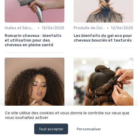
•
•
Huiles et Sérums
12/06/2025
Produits de Coiffage
12/06/2025
Romarin cheveux : bienfaits
Les bienfaits du gel eco pour
et utilisation pour des
cheveux bouclés et texturés
cheveux en pleine santé
Ce site utilise des cookies et vous donne le contrôle sur ceux que
vous souhaitez activer
•
•
Huiles et Sérums
10/01/2025
Shampoings et Après-Shampoings
10/01/2025
Tout accepter
Personnaliser
Les secrets de l'utilisation
L’efficacité des shampoings
de l'huile de ricin pour les
clarifiants pour cheveux