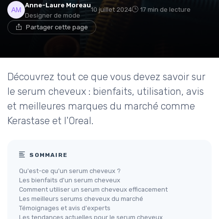
Anne-Laure Moreau
10 juillet 2024
17 min de lecture
Designer de mode
Partager cette page
Découvrez tout ce que vous devez savoir sur
le serum cheveux : bienfaits, utilisation, avis
et meilleures marques du marché comme
Kerastase et l'Oreal.
SOMMAIRE
Qu'est-ce qu'un serum cheveux ?
Les bienfaits d'un serum cheveux
Comment utiliser un serum cheveux efficacement
Les meilleurs serums cheveux du marché
Témoignages et avis d'experts
Les tendances actuelles pour le serum cheveux