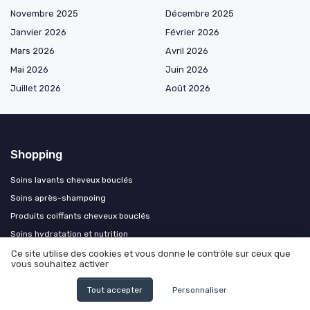
Novembre 2025
Décembre 2025
Janvier 2026
Février 2026
Mars 2026
Avril 2026
Mai 2026
Juin 2026
Juillet 2026
Août 2026
Shopping
Soins lavants cheveux bouclés
Soins après-shampoing
Produits coiffants cheveux bouclés
Soins hydratation et nutrition
Soins spécifiques cheveux bouclés
Ce site utilise des cookies et vous donne le contrôle sur ceux que
vous souhaitez activer
Rituels cheveux bouclés
Tout accepter
Personnaliser
Les plus lus