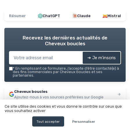
Résumer
ChatGPT
Claude
Mistral
Recevez les dernières actualités de
Cheveux boucles
➔ Je m'inscris
*
En remplissant ce formulaire, j’accepte d’être contacté(e) à
des fins commerciales par Cheveux boucles et ses
partenaires.
Cheveux boucles
Ajoutez-nous à vos sources préférées sur Google
Ce site utilise des cookies et vous donne le contrôle sur ceux que
Parole d'experts
vous souhaitez activer
Tout accepter
Personnaliser