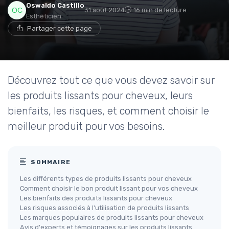
Oswaldo Castillo
31 août 2024
16 min de lecture
Esthéticien
Partager cette page
Découvrez tout ce que vous devez savoir sur
les produits lissants pour cheveux, leurs
bienfaits, les risques, et comment choisir le
meilleur produit pour vos besoins.
SOMMAIRE
Les différents types de produits lissants pour cheveux
Comment choisir le bon produit lissant pour vos cheveux
Les bienfaits des produits lissants pour cheveux
Les risques associés à l'utilisation de produits lissants
Les marques populaires de produits lissants pour cheveux
Avis d'experts et témoignages sur les produits lissants