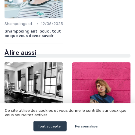
•
Shampoings et Après-Shampoings
12/06/2025
Shampooing anti poux : tout
ce que vous devez savoir
À lire aussi
Ce site utilise des cookies et vous donne le contrôle sur ceux que
vous souhaitez activer
•
•
Produits Spécifiques (Anti-Frisottis, Hydratants)
12/06/2025
Shampoings et Après-Shampoings
23/05/2025
Tout accepter
Personnaliser
Soin pour cheveux sec : guide
Cheveux secs quel