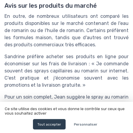
Avis sur les produits du marché
En outre, de nombreux utilisateurs ont comparé les
produits disponibles sur le marché contenant de l'eau
de romarin ou de l'huile de romarin. Certains préfèrent
les formules maison, tandis que d'autres ont trouvé
des produits commerciaux très efficaces.
Sandrine préfère acheter ses produits en ligne pour
économiser sur les frais de livraison : « Je commande
souvent des sprays capillaires au romarin sur internet.
C'est pratique et j'économise souvent avec les
promotions et la livraison gratuite. »
Pour un soin complet, Jean suggère le spray au romarin
: « J'aime le spray capillaire au romarin de la marque X.
Ce site utilise des cookies et vous donne le contrôle sur ceux que
Il est facile à appliquer et laisse mes cheveux doux et
vous souhaitez activer
sans résidus. En plus, il est abordable et la livraison est
Tout accepter
Personnaliser
rapide. »