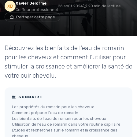
Xavier Delorme
28 août 2024
20 min de lecture
Coiffeur professionnel
Partager cette page
Découvrez les bienfaits de l'eau de romarin
pour les cheveux et comment l'utiliser pour
stimuler la croissance et améliorer la santé de
votre cuir chevelu.
SOMMAIRE
Les propriétés du romarin pour les cheveux
Comment préparer l'eau de romarin
Les bienfaits de l'eau de romarin pour les cheveux
Utilisation de l'eau de romarin dans votre routine capillaire
Études et recherches sur le romarin et la croissance des
cheveux