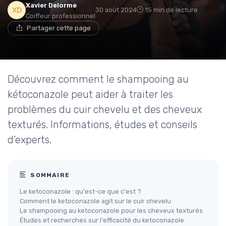
Xavier Delorme
30 août 2024
15 min de lecture
Coiffeur professionnel
Partager cette page
Découvrez comment le shampooing au
kétoconazole peut aider à traiter les
problèmes du cuir chevelu et des cheveux
texturés. Informations, études et conseils
d'experts.
SOMMAIRE
Le ketoconazole : qu'est-ce que c'est ?
Comment le ketoconazole agit sur le cuir chevelu
Le shampooing au ketoconazole pour les cheveux texturés
Études et recherches sur l'efficacité du ketoconazole