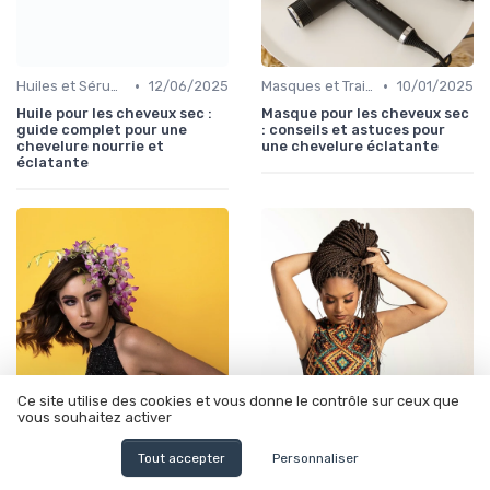
•
•
Huiles et Sérums
12/06/2025
Masques et Traitements en Profondeur
10/01/2025
Huile pour les cheveux sec :
Masque pour les cheveux sec
guide complet pour une
: conseils et astuces pour
chevelure nourrie et
une chevelure éclatante
éclatante
Ce site utilise des cookies et vous donne le contrôle sur ceux que
vous souhaitez activer
•
•
Huiles et Sérums
10/01/2025
Produits Spécifiques (Anti-Frisottis, Hydratants)
11/06/2025
Tout accepter
Personnaliser
Meilleur huile pour cheveux
Cheveux bouclés creme :
secs et abîmés : découvrez
secrets et astuces pour des