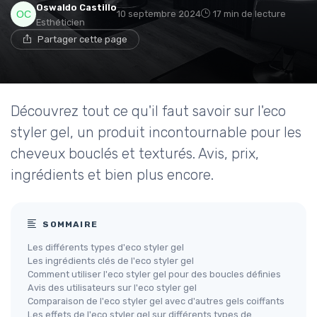
Oswaldo Castillo
10 septembre 2024
17 min de lecture
Esthéticien
Partager cette page
Découvrez tout ce qu'il faut savoir sur l'eco
styler gel, un produit incontournable pour les
cheveux bouclés et texturés. Avis, prix,
ingrédients et bien plus encore.
SOMMAIRE
Les différents types d'eco styler gel
Les ingrédients clés de l'eco styler gel
Comment utiliser l'eco styler gel pour des boucles définies
Avis des utilisateurs sur l'eco styler gel
Comparaison de l'eco styler gel avec d'autres gels coiffants
Les effets de l'eco styler gel sur différents types de