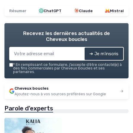
Résumer
ChatGPT
Claude
Mistral
Recevez les dernières actualités de
Cheveux boucles
➔ Je m'inscris
*
En remplissant ce formulaire, j’accepte d’être contacté(e) à
des fins commerciales par Cheveux boucles et ses
partenaires.
Cheveux boucles
Ajoutez-nous à vos sources préférées sur Google
Parole d'experts