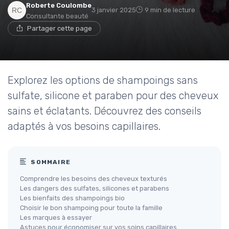
Roberte Coulombe
3 janvier 2025
9 min de lecture
Consultante beauté
Partager cette page
Explorez les options de shampoings sans
sulfate, silicone et paraben pour des cheveux
sains et éclatants. Découvrez des conseils
adaptés à vos besoins capillaires.
SOMMAIRE
Comprendre les besoins des cheveux texturés
Les dangers des sulfates, silicones et parabens
Les bienfaits des shampoings bio
Choisir le bon shampoing pour toute la famille
Les marques à essayer
Astuces pour économiser sur vos soins capillaires