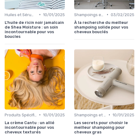
•
•
Huiles et Sérums
10/01/2025
Shampoings et Après-Shampoings
03/02/2025
L'huile de ricin noir jamaïcain
À la recherche du meilleur
de Shea Moisture : un soin
shampoing solide pour vos
incontournable pour vos
cheveux bouclés
boucles
•
•
Produits Spécifiques (Anti-Frisottis, Hydratants)
10/01/2025
Shampoings et Après-Shampoings
10/01/2025
La crème Cantu : un allié
Les secrets pour choisir le
incontournable pour vos
meilleur shampoing pour
cheveux texturés
cheveux gras