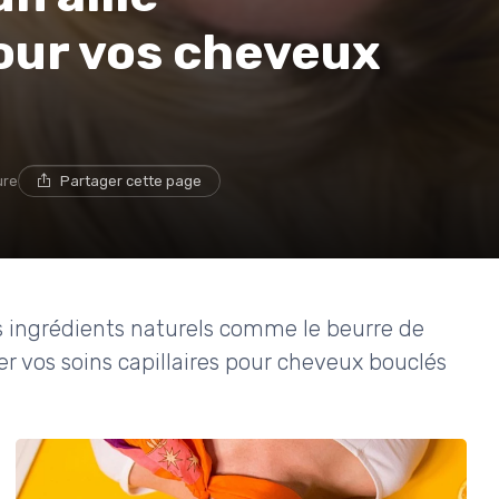
our vos cheveux
ure
Partager cette page
ingrédients naturels comme le beurre de
er vos soins capillaires pour cheveux bouclés