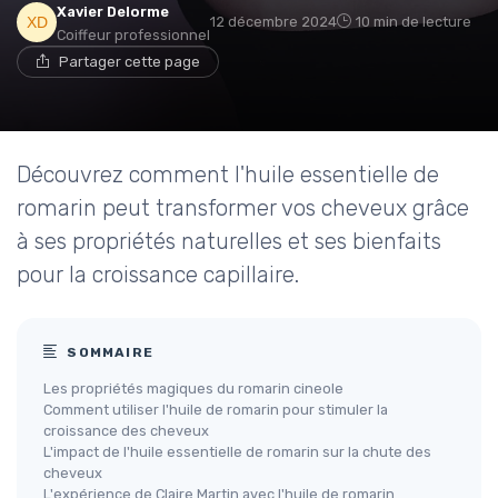
Xavier Delorme
12 décembre 2024
10 min de lecture
Coiffeur professionnel
Partager cette page
Découvrez comment l'huile essentielle de
romarin peut transformer vos cheveux grâce
à ses propriétés naturelles et ses bienfaits
pour la croissance capillaire.
SOMMAIRE
Les propriétés magiques du romarin cineole
Comment utiliser l'huile de romarin pour stimuler la
croissance des cheveux
L'impact de l'huile essentielle de romarin sur la chute des
cheveux
L'expérience de Claire Martin avec l'huile de romarin