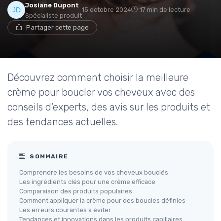
Josiane Dupont
15 octobre 2024
17 min de lecture
Spécialiste produit
Partager cette page
Découvrez comment choisir la meilleure
crème pour boucler vos cheveux avec des
conseils d'experts, des avis sur les produits et
des tendances actuelles.
SOMMAIRE
Comprendre les besoins de vos cheveux bouclés
Les ingrédients clés pour une crème efficace
Comparaison des produits populaires
Comment appliquer la crème pour des boucles définies
Les erreurs courantes à éviter
Tendances et innovations dans les produits capillaires