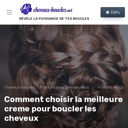
Panneau de gestion des cookies
TOPs
RÉVÈLE LA PUISSANCE DE TES BOUCLES
Cheveux boucles
Produits pour Cheveux Bouclés et Texturés
Produits de Coif
Comment choisir la meilleure
creme pour boucler les
cheveux