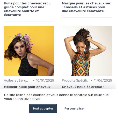
Huile pour les cheveux sec :
Masque pour les cheveux sec
guide complet pour une
: conseils et astuces pour
chevelure nourrie et
une chevelure éclatante
éclatante
•
•
Huiles et Sérums
10/01/2025
Produits Spécifiques (Anti-Frisottis, Hydratants)
11/06/2025
Meilleur huile pour cheveux
Cheveux bouclés creme :
secs et abîmés : découvrez
secrets et astuces pour des
les secrets pour des cheveux
boucles parfaites
Ce site utilise des cookies et vous donne le contrôle sur ceux que
en pleine santé
vous souhaitez activer
Tout accepter
Personnaliser