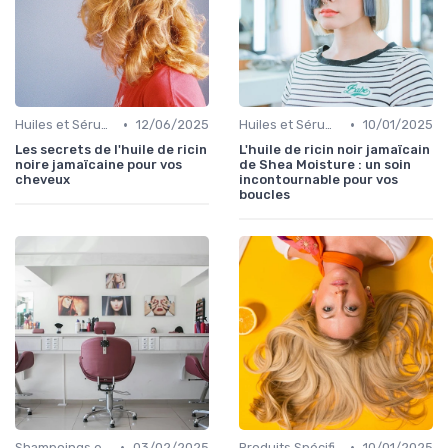
•
•
Huiles et Sérums
12/06/2025
Huiles et Sérums
10/01/2025
Les secrets de l'huile de ricin
L'huile de ricin noir jamaïcain
noire jamaïcaine pour vos
de Shea Moisture : un soin
cheveux
incontournable pour vos
boucles
•
•
Shampoings et Après-Shampoings
03/02/2025
Produits Spécifiques (Anti-Frisottis, Hydratants)
10/01/2025