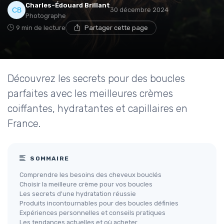
Charles-Édouard Brillant
30 décembre 2024
Photographe
9 min de lecture
Partager cette page
Découvrez les secrets pour des boucles
parfaites avec les meilleures crèmes
coiffantes, hydratantes et capillaires en
France.
SOMMAIRE
Comprendre les besoins des cheveux bouclés
Choisir la meilleure crème pour vos boucles
Les secrets d'une hydratation réussie
Produits incontournables pour des boucles définies
Expériences personnelles et conseils pratiques
Les tendances actuelles et où acheter