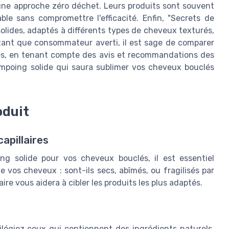
t une approche zéro déchet. Leurs produits sont souvent
le sans compromettre l'efficacité. Enfin, "Secrets de
lides, adaptés à différents types de cheveux texturés,
n tant que consommateur averti, il est sage de comparer
es, en tenant compte des avis et recommandations des
hampoing solide qui saura sublimer vos cheveux bouclés
oduit
apillaires
g solide pour vos cheveux bouclés, il est essentiel
e vos cheveux : sont-ils secs, abîmés, ou fragilisés par
re vous aidera à cibler les produits les plus adaptés.
ilégiez ceux qui contiennent des ingrédients naturels.