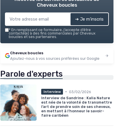
Cheveux boucles
➔ Je m'inscris
*
En remplissant ce formulaire, j’accepte d’être
contacté(e) à des fins commerciales par Cheveux
boucles et ses partenaires.
Cheveux boucles
Ajoutez-nous à vos sources préférées sur Google
Parole d'experts
•
03/02/2026
Interview
Interview de Sandrine : Kalia Nature
est née de la volonté de transmettre
l’art de prendre soin de ses cheveux,
en mettant à l’honneur le savoir-
faire caribéen