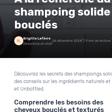
shampoing solide
bouclés
Brigitte Lefèvre
26 décembre 2024
9 min de lecture
Rédactrice en chef
Découvrez les secrets des shampoings soli
des conseils sur les ingrédients naturel
et Unbottled.
Comprendre les besoins des
cheveux bouclés et texturés