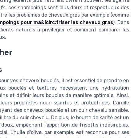
d'ingrédients plus naturels. Évitant souvent les agents
ifs, ces shampoings sont plus doux et respectueux des
ntre les problèmes de cheveux gras par exemple (comme
ampoings pour ma&icirc;triser les cheveux gras
). Dans
dients naturels à privilégier et comment comparer les
ux.
cher
s
 pour vos cheveux bouclés, il est essentiel de prendre en
eux bouclés et texturés nécessitent une hydratation
ins et définir leurs boucles de manière optimale. Ainsi,
eurs propriétés nourrissantes et protectrices. L'argile
ayant des cheveux bouclés et un cuir chevelu sensible,
libre du cuir chevelu. De plus, le beurre de karité est un
 doux, empêchant l’apparition de frisottis indésirables.
al. L'huile d'olive, par exemple, est reconnue pour ses