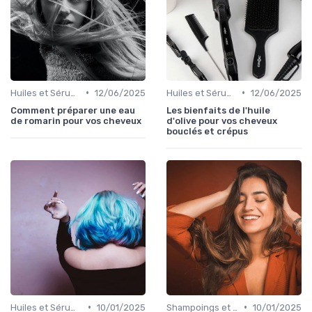
•
•
Huiles et Sérums
12/06/2025
Huiles et Sérums
12/06/2025
Comment préparer une eau
Les bienfaits de l'huile
de romarin pour vos cheveux
d'olive pour vos cheveux
bouclés et crépus
•
•
Huiles et Sérums
10/01/2025
Shampoings et Après-Shampoings
10/01/2025