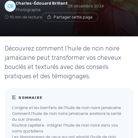
Charles-Édouard Brillant
28 décembre 2024
Photographe
10 min de lecture
Partager cette page
Découvrez comment l'huile de ricin noire
jamaïcaine peut transformer vos cheveux
bouclés et texturés avec des conseils
pratiques et des témoignages.
SOMMAIRE
L'origine et les bienfaits de l'huile de ricin noire jamaïcaine
Comment l'huile de ricin noire jamaïcaine améliore la santé
du cuir chevelu
Routine capillaire : intégrer l'huile de ricin noire dans vos
soins quotidiens
Les témoignages de ceux qui ont adopté l'huile de ricin