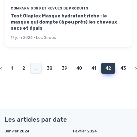
COMPARAISONS ET REVUES DE PRODUITS
Test Olaplex Masque hydratant riche : le
masque qui dompte (à peu près) les cheveux
secs et épais
17 juin 2026 · Luc Giroux
‹
1
2
...
38
39
40
41
42
43
›
Les articles par date
Janvier 2024
Février 2024