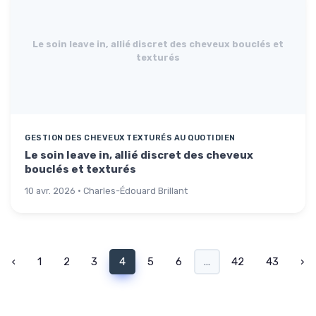
Le soin leave in, allié discret des cheveux bouclés et
texturés
GESTION DES CHEVEUX TEXTURÉS AU QUOTIDIEN
Le soin leave in, allié discret des cheveux
bouclés et texturés
10 avr. 2026 · Charles-Édouard Brillant
‹
1
2
3
4
5
6
...
42
43
›