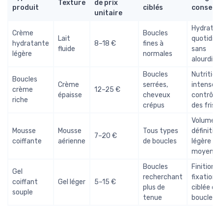
Texture
de prix
produit
ciblés
conseill
unitaire
Hydratat
Crème
Boucles
Lait
quotidie
hydratante
8–18 €
fines à
fluide
sans
légère
normales
alourdir
Boucles
Nutrition
Boucles
Crème
serrées,
intense,
crème
12–25 €
épaisse
cheveux
contrôle
riche
crépus
des friso
Volume,
Mousse
Mousse
Tous types
définitio
7–20 €
coiffante
aérienne
de boucles
légère à
moyenn
Boucles
Finition,
Gel
recherchant
fixation
coiffant
Gel léger
5–15 €
plus de
ciblée de
souple
tenue
boucles