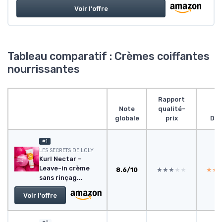
Voir l'offre
Tableau comparatif : Crèmes coiffantes
nourrissantes
Rapport
Note
qualité-
globale
prix
Des
#1
‎LES SECRETS DE LOLY
Kurl Nectar –
Leave-in crème
8.6/10
★★★★★
★★★★★
★★
★★
sans rinçag...
Voir l'offre