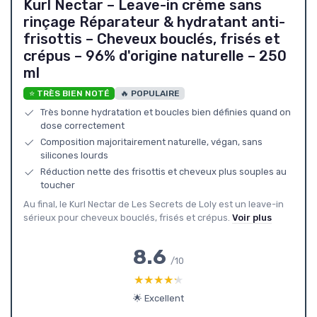
Kurl Nectar – Leave-in crème sans
rinçage Réparateur & hydratant anti-
frisottis – Cheveux bouclés, frisés et
crépus – 96% d'origine naturelle – 250
ml
⭐ TRÈS BIEN NOTÉ
🔥 POPULAIRE
Très bonne hydratation et boucles bien définies quand on
dose correctement
Composition majoritairement naturelle, végan, sans
silicones lourds
Réduction nette des frisottis et cheveux plus souples au
toucher
Au final, le Kurl Nectar de Les Secrets de Loly est un leave-in
sérieux pour cheveux bouclés, frisés et crépus.
Voir plus
8.6
/10
★★★★★
★★★★★
🌟 Excellent