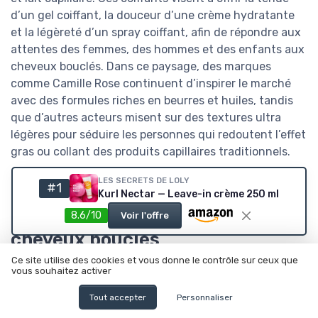
d’un gel coiffant, la douceur d’une crème hydratante
et la légèreté d’un spray coiffant, afin de répondre aux
attentes des femmes, des hommes et des enfants aux
cheveux bouclés. Dans ce paysage, des marques
comme Camille Rose continuent d’inspirer le marché
avec des formules riches en beurres et huiles, tandis
que d’autres acteurs misent sur des textures ultra
légères pour séduire les personnes qui redoutent l’effet
gras ou collant des produits capillaires traditionnels.
LES SECRETS DE LOLY
#1
Chiffres clés sur les crèmes
Kurl Nectar — Leave-in crème 250 ml
coiffantes nourrissantes et les
8.6/10
Voir l'offre
cheveux bouclés
Ce site utilise des cookies et vous donne le contrôle sur ceux que
Selon différentes analyses de marché sur les soins
vous souhaitez activer
capillaires, comme les rapports annuels de cabinets
Tout accepter
Personnaliser
spécialisés (par exemple Kline ou Euromonitor), les