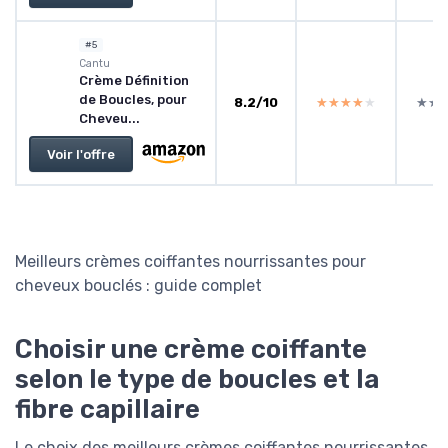
#5
Cantu
Crème Définition
de Boucles, pour
8.2/10
★★★★★
★★★★★
★★
★★
Cheveu...
Voir l'offre
Meilleurs crèmes coiffantes nourrissantes pour
cheveux bouclés : guide complet
Choisir une crème coiffante
selon le type de boucles et la
fibre capillaire
Le choix des meilleurs crèmes coiffantes nourrissantes