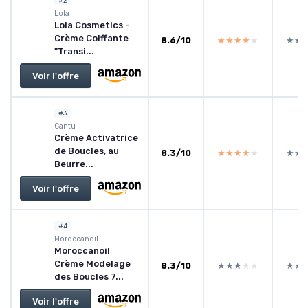
#2
Lola
Lola Cosmetics -
Crème Coiffante
8.6/10
★★★★★
★★★★★
★★
★★
"Transi...
Voir l'offre
#3
Cantu
Crème Activatrice
de Boucles, au
8.3/10
★★★★★
★★★★★
★★
★★
Beurre...
Voir l'offre
#4
Moroccanoil
Moroccanoil
Crème Modelage
8.3/10
★★★★★
★★★★★
★★
★★
des Boucles 7...
Voir l'offre