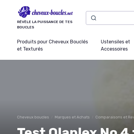
Panneau de gestion des cookies
RÉVÈLE LA PUISSANCE DE TES
BOUCLES
Produits pour Cheveux Bouclés
Ustensiles et
et Texturés
Accessoires
Cheveux boucles
Marques et Achats
Comparaisons et Rev
Test Olaplex No 4