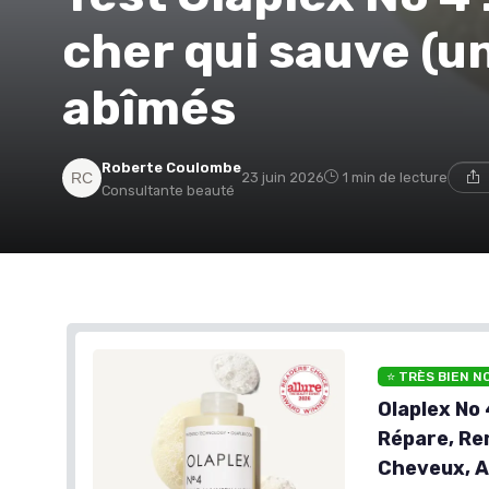
cher qui sauve (u
abîmés
Roberte Coulombe
23 juin 2026
1 min de lecture
Consultante beauté
⭐ TRÈS BIEN N
Olaplex No
Répare, Re
Cheveux, A