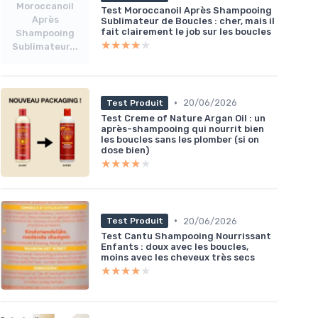
Moroccanoil
Test Moroccanoil Après Shampooing
Après
Sublimateur de Boucles : cher, mais il
fait clairement le job sur les boucles
Shampooing
★★★★★
★★★★★
Sublimateur...
•
20/06/2026
Test Produit
Test Creme of Nature Argan Oil : un
après-shampooing qui nourrit bien
les boucles sans les plomber (si on
dose bien)
★★★★★
★★★★★
•
20/06/2026
Test Produit
Test Cantu Shampooing Nourrissant
Enfants : doux avec les boucles,
moins avec les cheveux très secs
★★★★★
★★★★★