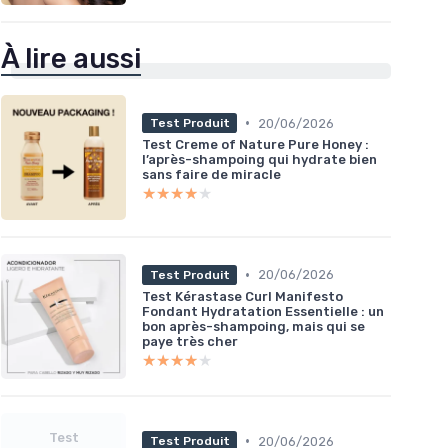
À lire aussi
•
20/06/2026
Test Produit
Test Creme of Nature Pure Honey :
l’après-shampoing qui hydrate bien
sans faire de miracle
★★★★★
★★★★★
•
20/06/2026
Test Produit
Test Kérastase Curl Manifesto
Fondant Hydratation Essentielle : un
bon après-shampoing, mais qui se
paye très cher
★★★★★
★★★★★
Test
•
20/06/2026
Test Produit