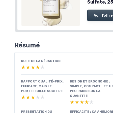
Sulfate, 2
Voir l'offre
Résumé
NOTE DE LA RÉDACTION
★★★★★
★★★★★
RAPPORT QUALITÉ-PRIX :
DESIGN ET ERGONOMIE :
EFFICACE, MAIS LE
SIMPLE, COMPACT… ET U
PORTEFEUILLE SOUFFRE
PEU RADIN SUR LA
QUANTITÉ
★★★★★
★★★★★
★★★★★
★★★★★
PRÉSENTATION DU
EFFICACITÉ : ÇA AMÉLIOR