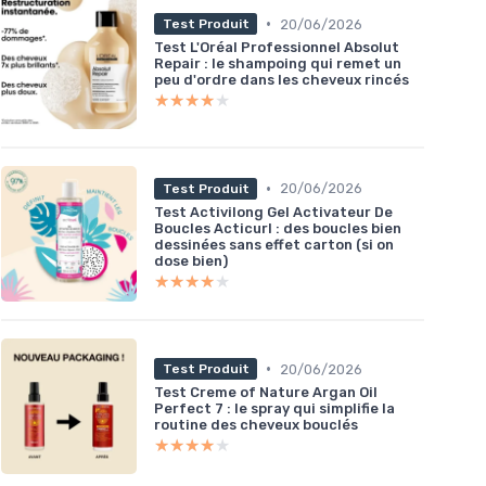
•
20/06/2026
Test Produit
Test L'Oréal Professionnel Absolut
Repair : le shampoing qui remet un
peu d'ordre dans les cheveux rincés
★★★★★
★★★★★
•
20/06/2026
Test Produit
Test Activilong Gel Activateur De
Boucles Acticurl : des boucles bien
dessinées sans effet carton (si on
dose bien)
★★★★★
★★★★★
•
20/06/2026
Test Produit
Test Creme of Nature Argan Oil
Perfect 7 : le spray qui simplifie la
routine des cheveux bouclés
★★★★★
★★★★★