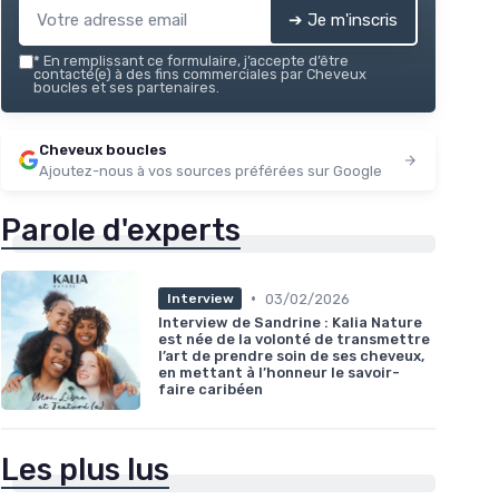
➔ Je m'inscris
*
En remplissant ce formulaire, j’accepte d’être
contacté(e) à des fins commerciales par Cheveux
boucles et ses partenaires.
Cheveux boucles
Ajoutez-nous à vos sources préférées sur Google
Parole d'experts
•
03/02/2026
Interview
Interview de Sandrine : Kalia Nature
est née de la volonté de transmettre
l’art de prendre soin de ses cheveux,
en mettant à l’honneur le savoir-
faire caribéen
Les plus lus