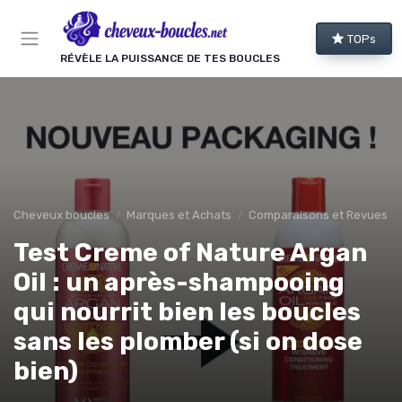
Panneau de gestion des cookies
TOPs
RÉVÈLE LA PUISSANCE DE TES BOUCLES
Cheveux boucles
Marques et Achats
Comparaisons et Revues de
Test Creme of Nature Argan
Oil : un après-shampooing
qui nourrit bien les boucles
sans les plomber (si on dose
bien)