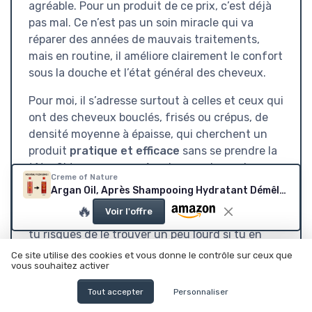
agréable. Pour un produit de ce prix, c’est déjà
pas mal. Ce n’est pas un soin miracle qui va
réparer des années de mauvais traitements,
mais en routine, il améliore clairement le confort
sous la douche et l’état général des cheveux.
Pour moi, il s’adresse surtout à celles et ceux qui
ont des cheveux bouclés, frisés ou crépus, de
densité moyenne à épaisse, qui cherchent un
produit
pratique et efficace
sans se prendre la
tête. Si tu veux un après-shampooing qui
Creme of Nature
démêle vite, qui laisse les cheveux doux et qui
Argan Oil, Après Shampooing Hydratant Démêlant à l’Huile d’Argan du Maroc, Soin des Cheveux Bouclés Frisés Crépus, Sans Sulfates, Flacon de 354ml 354 ml (Lot de 1)
ne coûte pas une fortune, il coche pas mal de
🔥
Voir l'offre
cases. Par contre, si tu as les cheveux très fins,
tu risques de le trouver un peu lourd si tu en
mets trop. Et si tu es très exigeant sur la
Ce site utilise des cookies et vous donne le contrôle sur ceux que
vous souhaitez activer
composition (no petrolatum, pas de parfum, pas
d’huile minérale, etc.), tu trouveras des options
Tout accepter
Personnaliser
plus clean, mais souvent plus chères ou moins