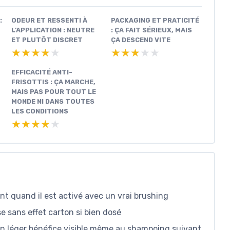
:
ODEUR ET RESSENTI À
PACKAGING ET PRATICITÉ
L’APPLICATION : NEUTRE
: ÇA FAIT SÉRIEUX, MAIS
ET PLUTÔT DISCRET
ÇA DESCEND VITE
★★★★★
★★★★★
★★★★★
★★★★★
EFFICACITÉ ANTI-
FRISOTTIS : ÇA MARCHE,
MAIS PAS POUR TOUT LE
MONDE NI DANS TOUTES
LES CONDITIONS
★★★★★
★★★★★
ent quand il est activé avec un vrai brushing
se sans effet carton si bien dosé
un léger bénéfice visible même au shampoing suivant