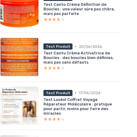
Test Cantu Crème Définition de
Boucles : une valeur sûre pas chère,
mais pas parfaite
★★★★★
★★★★★
•
20/06/2026
Test Produit
Test Cantu Crème Activatrice de
Boucles : des boucles bien définies,
mais pas sans défauts
★★★★★
★★★★★
•
17/06/2026
Test Produit
Test Luxéol Coffret Voyage
Réparateur Moléculaire : pratique
pour partir, moins pour faire des
miracles
★★★★★
★★★★★