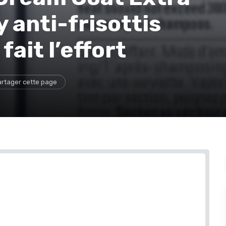
y anti-frisottis
fait l’effort
rtager cette page