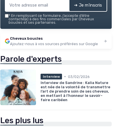
➔ Je m'inscris
*
En remplissant ce formulaire, j’accepte d’être
contacté(e) à des fins commerciales par Cheveux
boucles et ses partenaires.
Cheveux boucles
Ajoutez-nous à vos sources préférées sur Google
Parole d'experts
•
03/02/2026
Interview
Interview de Sandrine : Kalia Nature
est née de la volonté de transmettre
l’art de prendre soin de ses cheveux,
en mettant à l’honneur le savoir-
faire caribéen
Les plus lus