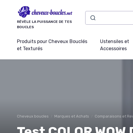
Panneau de gestion des cookies
RÉVÈLE LA PUISSANCE DE TES
BOUCLES
Produits pour Cheveux Bouclés
Ustensiles et
et Texturés
Accessoires
Cheveux boucles
Marques et Achats
Comparaisons et Rev
Test COLOR WOW 