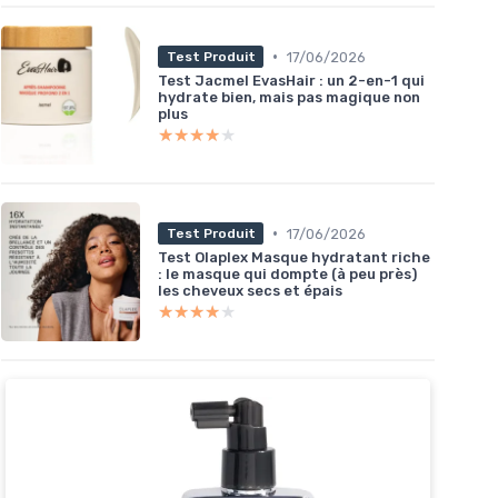
•
17/06/2026
Test Produit
Test Jacmel EvasHair : un 2-en-1 qui
hydrate bien, mais pas magique non
plus
★★★★★
★★★★★
•
17/06/2026
Test Produit
Test Olaplex Masque hydratant riche
: le masque qui dompte (à peu près)
les cheveux secs et épais
★★★★★
★★★★★