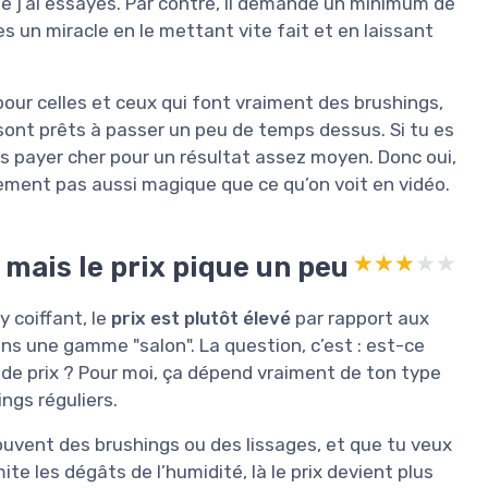
ue j’ai essayés. Par contre, il demande un minimum de
s un miracle en le mettant vite fait et en laissant
 pour celles et ceux qui font vraiment des brushings,
sont prêts à passer un peu de temps dessus. Si tu es
as payer cher pour un résultat assez moyen. Donc oui,
ement pas aussi magique que ce qu’on voit en vidéo.
, mais le prix pique un peu
★★★★★
★★★★★
y coiffant, le
prix est plutôt élevé
par rapport aux
ns une gamme "salon". La question, c’est : est-ce
ce de prix ? Pour moi, ça dépend vraiment de ton type
ngs réguliers.
souvent des brushings ou des lissages, et que tu veux
mite les dégâts de l’humidité, là le prix devient plus