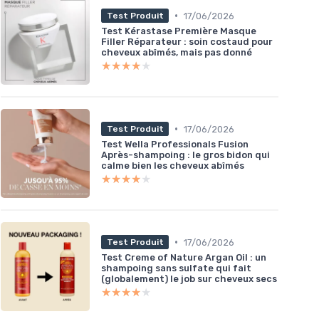
•
17/06/2026
Test Produit
Test Kérastase Première Masque
Filler Réparateur : soin costaud pour
cheveux abîmés, mais pas donné
★★★★★
★★★★★
•
17/06/2026
Test Produit
Test Wella Professionals Fusion
Après-shampoing : le gros bidon qui
calme bien les cheveux abîmés
★★★★★
★★★★★
•
17/06/2026
Test Produit
Test Creme of Nature Argan Oil : un
shampoing sans sulfate qui fait
(globalement) le job sur cheveux secs
★★★★★
★★★★★