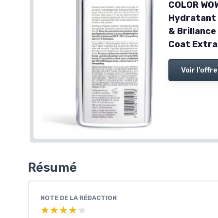
COLOR WOW 
Hydratant 
& Brillanc
Coat Extra
Voir l'offre
Résumé
NOTE DE LA RÉDACTION
★★★★★
★★★★★