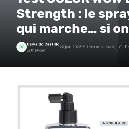
Strength : le spra
qui marche… si on 
Oswaldo Castillo
20 juin 2026
1 min de lecture
Pa
Esthéticien
🔥 POPULAIRE