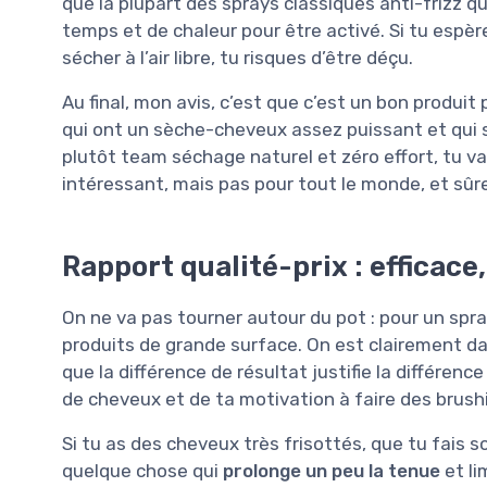
que la plupart des sprays classiques anti-frizz q
temps et de chaleur pour être activé. Si tu espère
sécher à l’air libre, tu risques d’être déçu.
Au final, mon avis, c’est que c’est un bon produit
qui ont un sèche-cheveux assez puissant et qui 
plutôt team séchage naturel et zéro effort, tu v
intéressant, mais pas pour tout le monde, et sûr
Rapport qualité-prix : efficace
On ne va pas tourner autour du pot : pour un spra
produits de grande surface. On est clairement da
que la différence de résultat justifie la différen
de cheveux et de ta motivation à faire des brushi
Si tu as des cheveux très frisottés, que tu fais 
quelque chose qui
prolonge un peu la tenue
et li