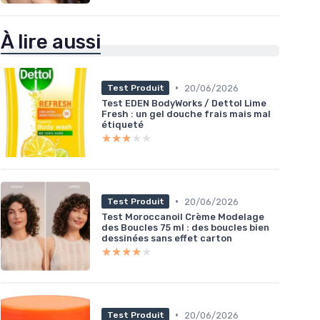
À lire aussi
•
20/06/2026
Test Produit
Test EDEN BodyWorks / Dettol Lime
Fresh : un gel douche frais mais mal
étiqueté
★★★★★
★★★★★
•
20/06/2026
Test Produit
Test Moroccanoil Crème Modelage
des Boucles 75 ml : des boucles bien
dessinées sans effet carton
★★★★★
★★★★★
•
20/06/2026
Test Produit