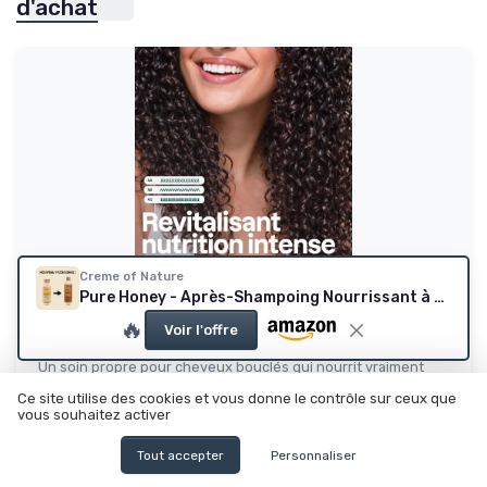
d'achat
Creme of Nature
ATTITUDE
Pure Honey - Après-Shampoing Nourrissant à base d'Huile de Coco, Beurre de Karité et Miel - Soin des Cheveux Bouclés Frisés Crépus - Sans Sulfates - Flacon de 355ml APRES SHAMPOING NOURRISSANT
Après-Shampooing Nutrition Intense,
🔥
Voir l'offre
Cheveux Type 4a, 4b, 4c,...
Un soin propre pour cheveux bouclés qui nourrit vraiment
(mais pas pour tout le...
Ce site utilise des cookies et vous donne le contrôle sur ceux que
8.2/10
★★★★★
★★★★★
vous souhaitez activer
Rapport qualité-prix
★★★★★
★★★★★
Tout accepter
Personnaliser
Design
★★★★★
★★★★★