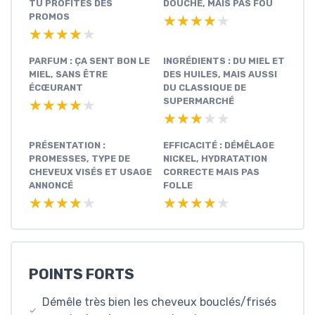
TU PROFITES DES
DOUCHE, MAIS PAS FOU
PROMOS
★★★★★
★★★★★
★★★★★
★★★★★
PARFUM : ÇA SENT BON LE
INGRÉDIENTS : DU MIEL ET
MIEL, SANS ÊTRE
DES HUILES, MAIS AUSSI
ÉCŒURANT
DU CLASSIQUE DE
SUPERMARCHÉ
★★★★★
★★★★★
★★★★★
★★★★★
PRÉSENTATION :
EFFICACITÉ : DÉMÊLAGE
PROMESSES, TYPE DE
NICKEL, HYDRATATION
CHEVEUX VISÉS ET USAGE
CORRECTE MAIS PAS
ANNONCÉ
FOLLE
★★★★★
★★★★★
★★★★★
★★★★★
POINTS FORTS
Démêle très bien les cheveux bouclés/frisés