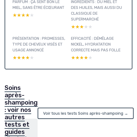
PARFUM : ÇA SENT BON LE
INGRÉDIENTS : DU MIEL ET
MIEL, SANS ÊTRE ÉCŒURANT
DES HUILES, MAIS AUSSI DU
CLASSIQUE DE
★★★★★
★★★★★
SUPERMARCHÉ
★★★★★
★★★★★
PRÉSENTATION : PROMESSES,
EFFICACITÉ : DÉMÊLAGE
TYPE DE CHEVEUX VISÉS ET
NICKEL, HYDRATATION
USAGE ANNONCÉ
CORRECTE MAIS PAS FOLLE
★★★★★
★★★★★
★★★★★
★★★★★
Soins
après-
shampoing
: voir nos
Voir tous les tests Soins après-shampoing →
autres
tests et
guides