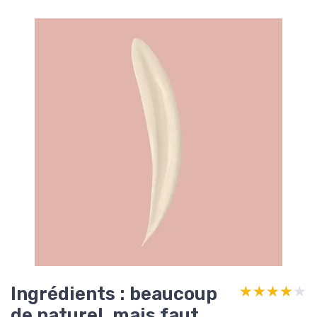
Ingrédients : beaucoup
★★★★★
★★★★★
de naturel, mais faut