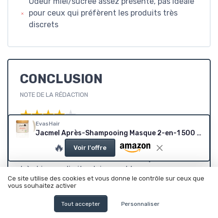
Odeur miel/sucrée assez présente, pas idéale
pour ceux qui préfèrent les produits très
discrets
CONCLUSION
NOTE DE LA RÉDACTION
★★★★★
★★★★★
EvasHair
Jacmel Après-Shampooing Masque 2-en-1 500 ml
Globalement, Jacmel d’EvasHair est un bon
🔥
après-shampooing / masque 2-en-1 pour
Voir l'offre
cheveux crépus, frisés et bouclés. Ça démêle
très bien, ça limite clairement la casse au
Ce site utilise des cookies et vous donne le contrôle sur ceux que
moment le plus critique, et ça laisse les cheveux
vous souhaitez activer
plus souples et faciles à coiffer. L’hydratation
est correcte, surtout si tu l’utilises en masque
Tout accepter
Personnaliser
profond de temps en temps, mais ne t’attends