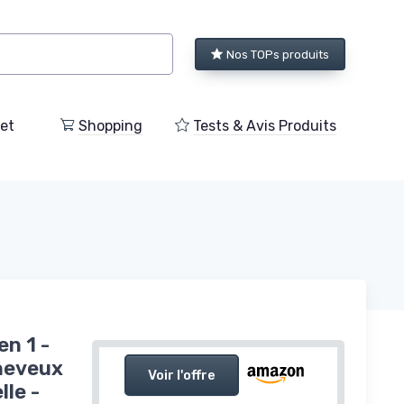
Nos TOPs produits
et
Shopping
Tests & Avis Produits
n 1 -
Cheveux
Voir l'offre
lle -