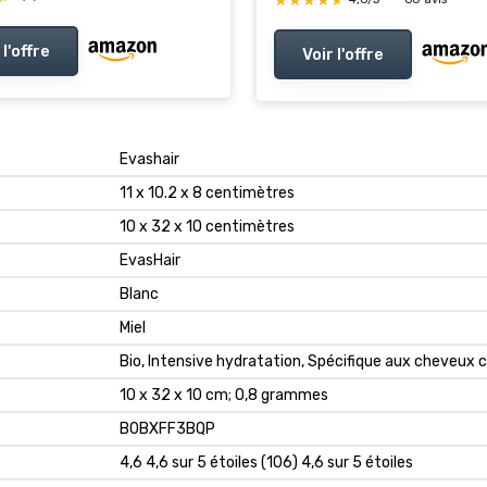
★★★★★
★★★★★
 l'offre
Voir l'offre
‎Evashair
‎11 x 10.2 x 8 centimètres
‎10 x 32 x 10 centimètres
‎EvasHair
‎Blanc
‎Miel
‎Bio, Intensive hydratation, Spécifique aux cheveux 
‎10 x 32 x 10 cm; 0,8 grammes
‎B0BXFF3BQP
4,6 4,6 sur 5 étoiles (106) 4,6 sur 5 étoiles