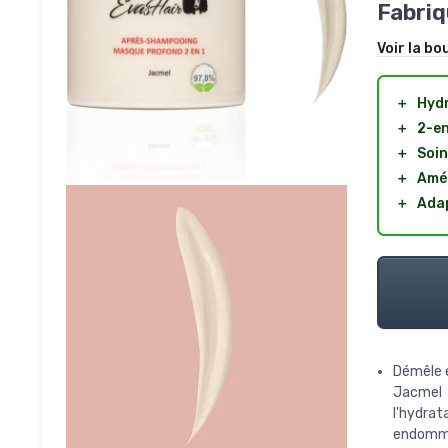
Fabriq
Voir la bo
＋
Hyd
＋
2-en
＋
Soin
＋
Amél
＋
Ada
Démêle 
Jacmel 
l'hydra
endommag