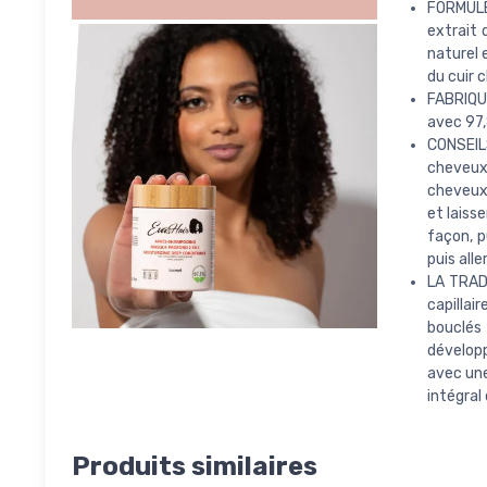
FORMULE 
extrait 
naturel 
du cuir 
FABRIQU
avec 97,
CONSEIL
cheveux
cheveux 
et laiss
façon, p
puis all
LA TRAD
capillai
bouclés
développ
avec une
intégral 
Produits similaires