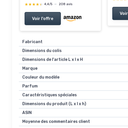
★★★★★
★★★★★
4,4/5
—
208 avis
Voir
Voir l'offre
Fabricant
Dimensions du colis
Dimensions de l'article L x l x H
Marque
Couleur du modèle
Parfum
Caractéristiques spéciales
Dimensions du produit (L x l x h)
ASIN
Moyenne des commentaires client