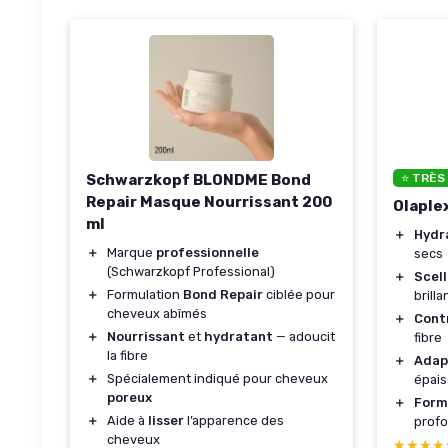
Schwarzkopf BLONDME Bond
⭐ TRÈS
Repair Masque Nourrissant 200
Olaple
ml
＋
Hydr
＋
Marque
professionnelle
secs
(Schwarzkopf Professional)
＋
Scell
＋
Formulation
Bond Repair
ciblée pour
brill
cheveux abîmés
＋
Contr
＋
Nourrissant
et
hydratant
— adoucit
fibre
la fibre
＋
Adap
＋
Spécialement indiqué pour cheveux
épai
poreux
＋
Form
＋
Aide à
lisser
l’apparence des
prof
cheveux
★★★★
★★★★