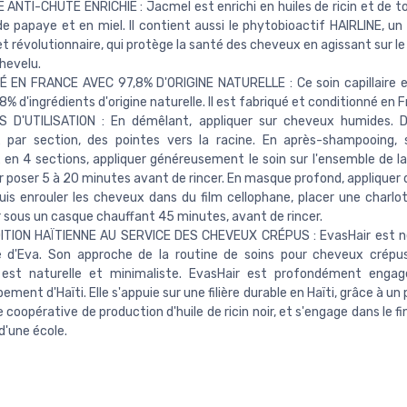
ANTI-CHUTE ENRICHIE : Jacmel est enrichi en huiles de ricin et de to
de papaye et en miel. Il contient aussi le phytobioactif HAIRLINE, un
et révolutionnaire, qui protège la santé des cheveux en agissant sur l
chevelu.
É EN FRANCE AVEC 97,8% D'ORIGINE NATURELLE : Ce soin capillaire 
8% d'ingrédients d'origine naturelle. Il est fabriqué et conditionné en 
S D'UTILISATION : En démêlant, appliquer sur cheveux humides. D
 par section, des pointes vers la racine. En après-shampooing, 
en 4 sections, appliquer généreusement le soin sur l'ensemble de la
er poser 5 à 20 minutes avant de rincer. En masque profond, appliquer
uis enrouler les cheveux dans du film cellophane, placer une charlot
er sous un casque chauffant 45 minutes, avant de rincer.
ITION HAÏTIENNE AU SERVICE DES CHEVEUX CRÉPUS : EvasHair est n
re d'Eva. Son approche de la routine de soins pour cheveux crépus
 est naturelle et minimaliste. EvasHair est profondément engag
ement d'Haïti. Elle s'appuie sur une filière durable en Haïti, grâce à un
 coopérative de production d'huile de ricin noir, et s'engage dans le
d'une école.