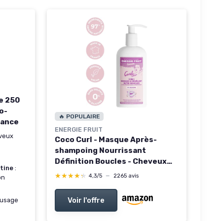
e 250
o-
🔥 POPULAIRE
rance
ENERGIE FRUIT
veux
Coco Curl - Masque Après-
shampoing Nourrissant
Définition Boucles - Cheveux
tine
:
ondulés à bouclés - Huile de
★★★★★
★★★★★
4,3/5
—
2265 avis
on
coco BIO & Beurre de Karité -
97% Origine Naturelle - 300ML
Voir l'offre
 usage
Masque nutrition coco 300 ml
(Lot de 1)