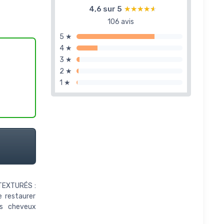
4,6 sur 5
★★★★★
★★★★★
106 avis
5 ★
4 ★
3 ★
2 ★
1 ★
TEXTURÉS :
 restaurer
les cheveux