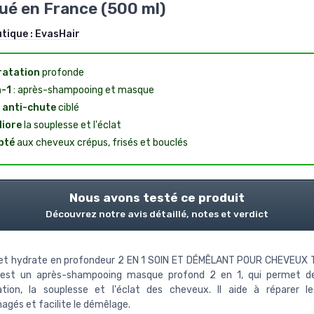
ué en France (500 ml)
utique :
EvasHair
ratation
profonde
-1
: après-shampooing et masque
 anti-chute
ciblé
iore
la souplesse et l'éclat
pté
aux cheveux crépus, frisés et bouclés
Nous avons testé ce produit
Découvrez notre avis détaillé, notes et verdict
et hydrate en profondeur 2 EN 1 SOIN ET DÉMÊLANT POUR CHEVEUX 
est un après-shampooing masque profond 2 en 1, qui permet de
tation, la souplesse et l'éclat des cheveux. Il aide à réparer 
és et facilite le démêlage.