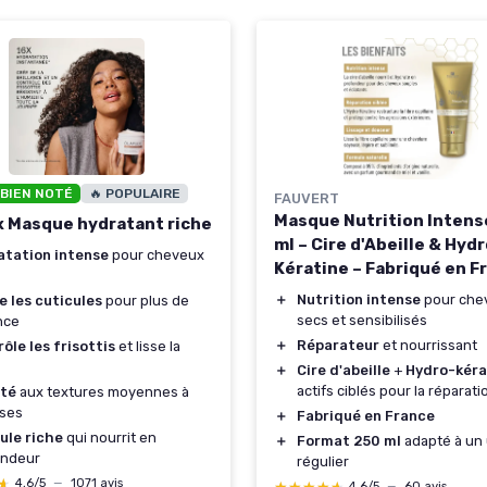
 BIEN NOTÉ
🔥 POPULAIRE
FAUVERT
Masque Nutrition Intens
x Masque hydratant riche
ml – Cire d'Abeille & Hydr
atation intense
pour cheveux
Kératine – Fabriqué en F
＋
Nutrition intense
pour che
e les cuticules
pour plus de
secs et sensibilisés
ance
＋
Réparateur
et nourrissant
ôle les frisottis
et lisse la
＋
Cire d'abeille
+
Hydro-kéra
actifs ciblés pour la réparati
té
aux textures moyennes à
sses
＋
Fabriqué en France
ule riche
qui nourrit en
＋
Format 250 ml
adapté à un
ondeur
régulier
★
★
4,6/5
—
1071 avis
4,6/5
—
60 avis