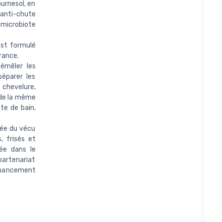
urnesol, en
 anti-chute
e microbiote
est formulé
France.
émêler les
séparer les
 chevelure,
 de la même
te de bain,
ée du vécu
, frisés et
ée dans le
 partenariat
 financement