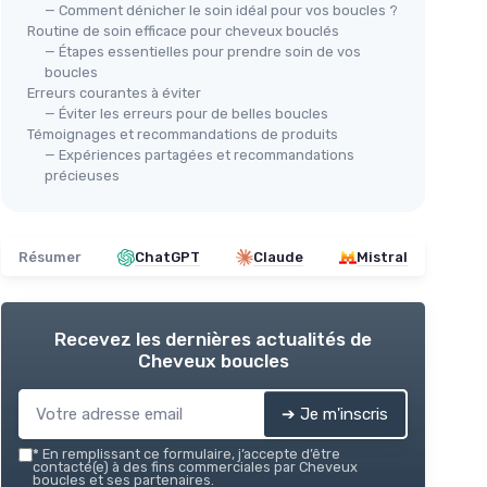
— Comment dénicher le soin idéal pour vos boucles ?
Routine de soin efficace pour cheveux bouclés
— Étapes essentielles pour prendre soin de vos
boucles
Erreurs courantes à éviter
— Éviter les erreurs pour de belles boucles
Témoignages et recommandations de produits
— Expériences partagées et recommandations
précieuses
Résumer
ChatGPT
Claude
Mistral
Recevez les dernières actualités de
Cheveux boucles
➔ Je m'inscris
*
En remplissant ce formulaire, j’accepte d’être
contacté(e) à des fins commerciales par Cheveux
boucles et ses partenaires.