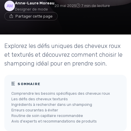
Anne-Laure Moreau
20 mai 2025
7 min de lecture
Designer de mode
Partager cette page
Explorez les défis uniques des cheveux roux
et texturés et découvrez comment choisir le
shampoing idéal pour en prendre soin.
SOMMAIRE
Comprendre les besoins spécifiques des cheveux roux
Les défis des cheveux texturés
Ingrédients à rechercher dans un shampoing
Erreurs courantes à éviter
Routine de soin capillaire recommandée
Avis d'experts et recommandations de produits