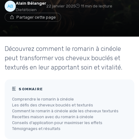
Alain Bélanger
22 janvier 2025
11 min de lecture
Dietéticien
Partager cette page
Découvrez comment le romarin à cinéole
peut transformer vos cheveux bouclés et
texturés en leur apportant soin et vitalité.
SOMMAIRE
Comprendre le romarin à cinéole
Les défis des cheveux bouclés et texturés
Comment le romarin à cinéole aide les cheveux texturés
Recettes maison avec du romarin à cinéole
Conseils d'application pour maximiser les effets
Témoignages et résultats