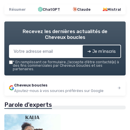
Résumer
ChatGPT
Claude
Mistral
Recevez les dernières actualités de
Cheveux boucles
➔ Je m'inscris
*
En remplissant ce formulaire, j’accepte d’être contacté(e) à
des fins commerciales par Cheveux boucles et ses
partenaires.
Cheveux boucles
Ajoutez-nous à vos sources préférées sur Google
Parole d'experts