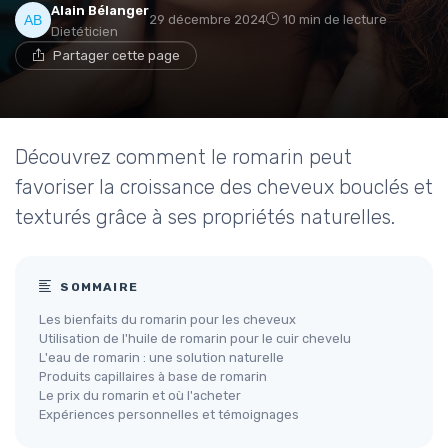
Alain Bélanger
29 décembre 2024
10 min de lecture
Dietéticien
Partager cette page
Découvrez comment le romarin peut
favoriser la croissance des cheveux bouclés et
texturés grâce à ses propriétés naturelles.
SOMMAIRE
Les bienfaits du romarin pour les cheveux
Utilisation de l'huile de romarin pour le cuir chevelu
L'eau de romarin : une solution naturelle
Produits capillaires à base de romarin
Le prix du romarin et où l'acheter
Expériences personnelles et témoignages