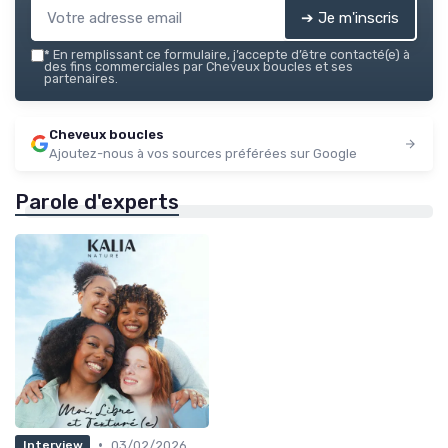
➔ Je m'inscris
*
En remplissant ce formulaire, j’accepte d’être contacté(e) à
des fins commerciales par Cheveux boucles et ses
partenaires.
Cheveux boucles
Ajoutez-nous à vos sources préférées sur Google
Parole d'experts
•
03/02/2026
Interview