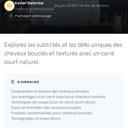
Xavier Delorme
24 juin 2025
8 min de lecture
Coiffeur professionnel
Partager cette page
Explorez les subtilités et les défis uniques des
cheveux bouclés et texturés avec un carré
court naturel.
SOMMAIRE
Comprendre la texture des cheveux bouclés
Les avantages d'un carré court pour cheveux bouclés
Techniques de coupe pour un carré court réussi
Soins et entretien des cheveux bouclés
Produits recommandés pour cheveux bouclés
Témoignages et inspirations