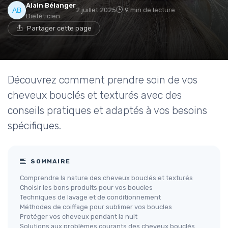
Alain Bélanger
2 juillet 2025
9 min de lecture
Dietéticien
Partager cette page
Découvrez comment prendre soin de vos
cheveux bouclés et texturés avec des
conseils pratiques et adaptés à vos besoins
spécifiques.
SOMMAIRE
Comprendre la nature des cheveux bouclés et texturés
Choisir les bons produits pour vos boucles
Techniques de lavage et de conditionnement
Méthodes de coiffage pour sublimer vos boucles
Protéger vos cheveux pendant la nuit
Solutions aux problèmes courants des cheveux bouclés